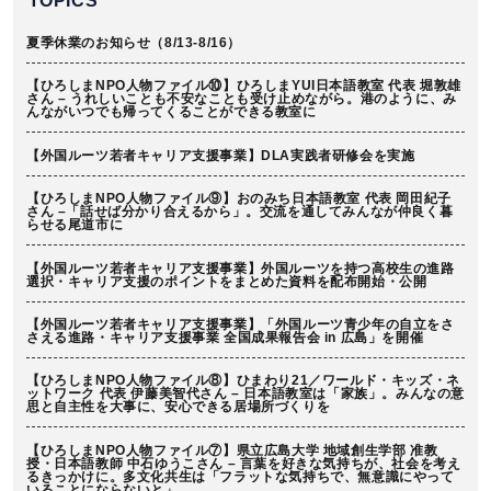
TOPICS
夏季休業のお知らせ（8/13-8/16）
【ひろしまNPO人物ファイル⑩】ひろしまYUI日本語教室 代表 堀敦雄
さん – うれしいことも不安なことも受け止めながら。港のように、み
んながいつでも帰ってくることができる教室に
【外国ルーツ若者キャリア支援事業】DLA実践者研修会を実施
【ひろしまNPO人物ファイル⑨】おのみち日本語教室 代表 岡田紀子
さん –「話せば分かり合えるから」。交流を通してみんなが仲良く暮
らせる尾道市に
【外国ルーツ若者キャリア支援事業】外国ルーツを持つ高校生の進路
選択・キャリア支援のポイントをまとめた資料を配布開始・公開
【外国ルーツ若者キャリア支援事業】「外国ルーツ青少年の自立をさ
さえる進路・キャリア支援事業 全国成果報告会 in 広島」を開催
【ひろしまNPO人物ファイル⑧】ひまわり21／ワールド・キッズ・ネ
ットワーク 代表 伊藤美智代さん – 日本語教室は「家族」。みんなの意
思と自主性を大事に、安心できる居場所づくりを
【ひろしまNPO人物ファイル⑦】県立広島大学 地域創生学部 准教
授・日本語教師 中石ゆうこさん – 言葉を好きな気持ちが、社会を考え
るきっかけに。多文化共生は「フラットな気持ちで、無意識にやって
いることにならないと」