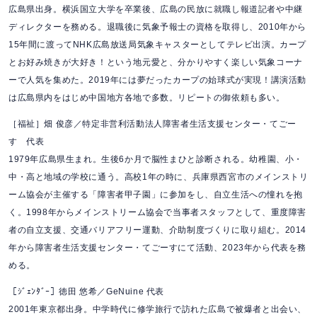
広島県出身。横浜国立大学を卒業後、広島の民放に就職し報道記者や中継
ディレクターを務める。退職後に気象予報士の資格を取得し、2010年から
15年間に渡ってNHK広島放送局気象キャスターとしてテレビ出演。カープ
とお好み焼きが大好き！という地元愛と、分かりやすく楽しい気象コーナ
ーで人気を集めた。2019年には夢だったカープの始球式が実現！講演活動
は広島県内をはじめ中国地方各地で多数。リピートの御依頼も多い。
［福祉］畑 俊彦／特定非営利活動法人障害者生活支援センター・てごー
す 代表
1979年広島県生まれ。生後6か月で脳性まひと診断される。幼稚園、小・
中・高と地域の学校に通う。高校1年の時に、兵庫県西宮市のメインストリ
ーム協会が主催する「障害者甲子園」に参加をし、自立生活への憧れを抱
く。1998年からメインストリーム協会で当事者スタッフとして、重度障害
者の自立支援、交通バリアフリー運動、介助制度づくりに取り組む。2014
年から障害者生活支援センター・てごーすにて活動、2023年から代表を務
める。
［ｼﾞｪﾝﾀﾞｰ］徳田 悠希／GeNuine 代表
2001年東京都出身。中学時代に修学旅行で訪れた広島で被爆者と出会い、