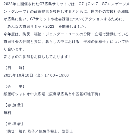
2023年に開催されたG7広島サミットでは、C7（Civil7：G7エンゲージメ
ントグループ）の政策提言を後押しするとともに、国内外の市民社会組織
が広島に集い、G7サミットや社会課題についてアクションするために、
「みんなの市民サミット2023」を開催しました。
今年度は、防災・福祉・ジェンダー・ユースの分野・立場で活動している
市民社会の仲間と共に、暮らしの中における「平和の多様性」について語
り合います。
皆さまのご参加をお待ちしております！
【日 時】
2025年10月10日（金）17:00～19:00
【会 場】
紙屋町シャレオ中央広場（広島県広島市中区基町地下街）
【参 加 費】
無料
【登 壇 者】
［防災］勝丸 恭子／気象予報士、防災士