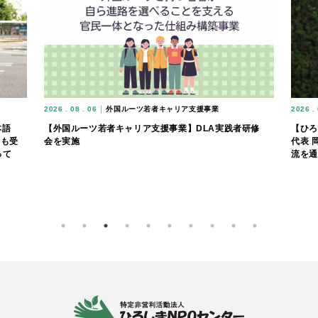
2026 . 08 . 06
外国ルーツ若者キャリア支援事業
2026 . 
本語
【外国ルーツ若者キャリア支援事業】DLA実践者研修
【ひろ
とも受
会を実施
代表 
って
流を通