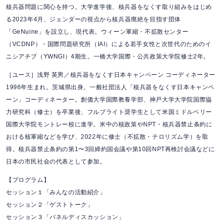
核兵器問題に関心を持つ。大学進学後、核兵器をなくす取り組みをはじめ
る2023年4月、ジェンダーの視点から核兵器廃絶を目指す団体
「GeNuine」を設立し、現代表。ウィーン軍縮・不拡散センター
（VCDNP）・国際問題研究所（IAI）による若手女性と次世代のためのイ
ニシアチブ（YWNGI）4期生。一橋大学国際・公共政策大学院修士2年。
［ユース］浅野 英男／核兵器をなくす日本キャンペーン コーディネーター
1996年生まれ。茨城県出身。一般社団法人「核兵器をなくす日本キャンペ
ーン」コーディネーター。創価大学国際教養学部、神戸大学大学院国際協
力研究科（修士）を卒業後、フルブライト奨学生として米国ミドルベリー
国際大学院モントレー校に進学。米中の核政策やNPT・核兵器禁止条約に
おける核軍縮などを学び、2022年に修士（不拡散・テロリズム学）を取
得。核兵器禁止条約の第1〜3回締約国会議や第10回NPT再検討会議などに
日本の市民社会の代表として参加。
【プログラム】
セッション１「みんなの活動紹介」
セッション２「ゲストトーク」
セッション３「パネルディスカッション」