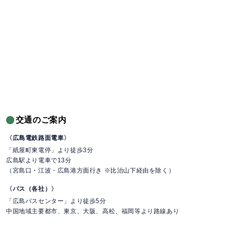
交通のご案内
〈広島電鉄路面電車〉
「紙屋町東電停」より徒歩3分
広島駅より電車で13分
（宮島口・江波・広島港方面行き ※比治山下経由を除く）
〈バス（各社）〉
「広島バスセンター」より徒歩5分
中国地域主要都市、東京、大阪、高松、福岡等より路線あり